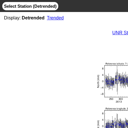
Select Station (Detrended)
Display:
Detrended
Trended
AB06
UNR St
CMB
MIT
AB07
CMB
JPL
MIT
AB11
CMB
JPL
MIT
AB21
CMB
MIT
ABMF
CMB
COD
ESA
GFZ
GRG
JPL
MIT
SIO
ABPO
CMB
COD
ESA
GFZ
JPL
MIT
NGS
SIO
ABVI
CMB
SIO
AC02
CMB
MIT
AC21
CMB
MIT
AC25
CMB
MIT
AC34
CMB
MIT
AC38
CMB
MIT
AC41
CMB
MIT
AC45
CMB
MIT
AC67
CMB
JPL
MIT
ACOR
CMB
JPL
MIT
SIO
ACP1
CMB
SIO
ADIS
CMB
COD
ESA
GFZ
GRG
JPL
MIT
NGS
SIO
ADKS
CMB
JPL
MIT
AGGO
CMB
JPL
MIT
AHID
CMB
NGS