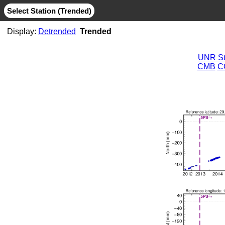
Select Station (Trended)
Display:
Detrended
Trended
AB06
UNR St
CMB
MIT
AB07
CMB
JPL
MIT
CMB
C
AB11
CMB
JPL
MIT
AB21
CMB
MIT
ABMF
CMB
COD
ESA
GFZ
GRG
JPL
MIT
SIO
ABPO
CMB
COD
ESA
GFZ
JPL
MIT
NGS
SIO
ABVI
CMB
SIO
AC02
CMB
MIT
AC21
CMB
MIT
AC25
CMB
MIT
AC34
CMB
MIT
AC38
CMB
MIT
AC41
CMB
MIT
AC45
CMB
MIT
AC67
CMB
JPL
MIT
ACOR
CMB
JPL
MIT
SIO
ACP1
CMB
SIO
ADIS
CMB
COD
ESA
GFZ
GRG
JPL
MIT
NGS
SIO
ADKS
CMB
JPL
MIT
AGGO
CMB
JPL
MIT
AHID
CMB
NGS