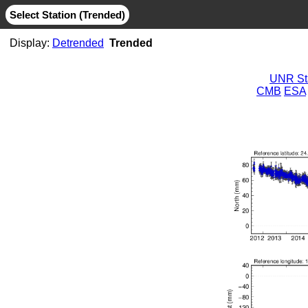
Select Station (Trended)
Display:
Detrended
Trended
AB06
UNR St
CMB
MIT
AB07
CMB
JPL
MIT
CMB
ESA
AB11
CMB
JPL
MIT
AB21
CMB
MIT
ABMF
CMB
COD
ESA
GFZ
GRG
JPL
MIT
SIO
ABPO
CMB
COD
ESA
GFZ
JPL
MIT
NGS
SIO
ABVI
CMB
SIO
AC02
CMB
MIT
AC21
CMB
MIT
AC25
CMB
MIT
AC34
CMB
MIT
AC38
CMB
MIT
AC41
CMB
MIT
AC45
CMB
MIT
AC67
CMB
JPL
MIT
ACOR
CMB
JPL
MIT
SIO
ACP1
CMB
SIO
ADIS
CMB
COD
ESA
GFZ
GRG
JPL
MIT
NGS
SIO
ADKS
CMB
JPL
MIT
AGGO
CMB
JPL
MIT
AHID
CMB
NGS