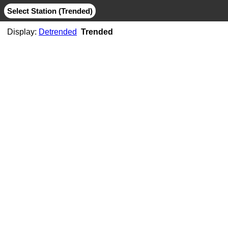
Select Station (Trended)
Display:
Detrended
Trended
AB06
CMB
MIT
AB07
CMB
JPL
MIT
AB11
CMB
JPL
MIT
AB21
CMB
MIT
ABMF
CMB
COD
ESA
GFZ
GRG
JPL
MIT
SIO
ABPO
CMB
COD
ESA
GFZ
JPL
MIT
NGS
SIO
ABVI
CMB
SIO
AC02
CMB
MIT
AC21
CMB
MIT
AC25
CMB
MIT
AC34
CMB
MIT
AC38
CMB
MIT
AC41
CMB
MIT
AC45
CMB
MIT
AC67
CMB
JPL
MIT
ACOR
CMB
JPL
MIT
SIO
ACP1
CMB
SIO
ADIS
CMB
COD
ESA
GFZ
GRG
JPL
MIT
NGS
SIO
ADKS
CMB
JPL
MIT
AGGO
CMB
JPL
MIT
AHID
CMB
NGS