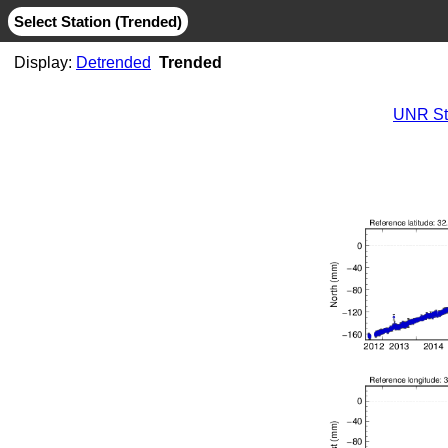
Select Station (Trended)
Display:
Detrended
Trended
AB06
UNR St
CMB
MIT
AB07
CMB
JPL
MIT
AB11
CMB
JPL
MIT
AB21
CMB
MIT
ABMF
CMB
COD
ESA
GFZ
GRG
JPL
MIT
SIO
ABPO
CMB
COD
ESA
GFZ
JPL
MIT
NGS
SIO
ABVI
CMB
SIO
AC02
CMB
MIT
AC21
CMB
MIT
AC25
CMB
MIT
AC34
CMB
MIT
AC38
CMB
MIT
AC41
CMB
MIT
AC45
CMB
MIT
AC67
CMB
JPL
MIT
ACOR
CMB
JPL
MIT
SIO
ACP1
CMB
SIO
ADIS
CMB
COD
ESA
GFZ
GRG
JPL
MIT
NGS
SIO
ADKS
CMB
JPL
MIT
AGGO
CMB
JPL
MIT
AHID
CMB
NGS