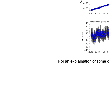
AHUP
CMB
SIO
AINP
CMB
SIO
AIRA
CMB
ESA
GRG
JPL
MIT
NGS
SIO
AIS5
CMB
NGS
AJAC
CMB
GRG
JPL
MIT
NGS
SIO
AKLV
CMB
SIO
AL70
CMB
NGS
ALAC
CMB
MIT
SIO
ALAL
CMB
SIO
ALBH
CMB
COD
GFZ
GRG
JPL
MIT
NGS
SIO
ALBY
CMB
JPL
MIT
ALDI
JPL
ALEP
CMB
SIO
ALGO
CMB
COD
ESA
GFZ
GRG
JPL
MIT
NGS
SIO
ALIC
CMB
COD
ESA
GFZ
GRG
JPL
MIT
NGS
SIO
ALME
CMB
JPL
MIT
SIO
For an explaination of some c
ALON
CMB
MIT
ALRT
CMB
COD
ESA
GFZ
GRG
JPL
MIT
NGS
SIO
ALX2
CMB
JPL
AMC2
CMB
COD
ESA
GFZ
GRG
JPL
MIT
NGS
SIO
AMC4
CMB
AMU2
CMB
ANA1
CMB
MIT
ANG5
CMB
NGS
ANIP
CMB
SIO
ANKR
CMB
COD
ESA
GFZ
GRG
JPL
MIT
NGS
SIO
ANMG
CMB
ESA
ANTC
CMB
COD
JPL
MIT
SIO