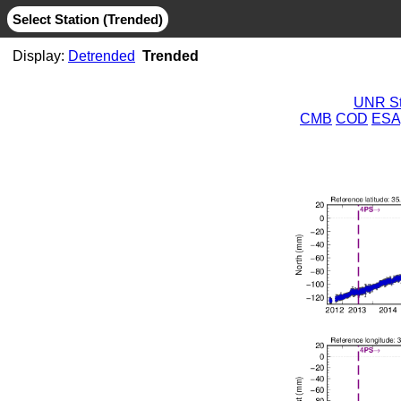
Select Station (Trended)
Display:
Detrended
Trended
AB06
UNR St
CMB
MIT
AB07
CMB
JPL
MIT
CMB
COD
ESA
AB11
CMB
JPL
MIT
AB21
CMB
MIT
ABMF
CMB
COD
ESA
GFZ
GRG
JPL
MIT
SIO
ABPO
CMB
COD
ESA
GFZ
JPL
MIT
NGS
SIO
ABVI
CMB
SIO
AC02
CMB
MIT
AC21
CMB
MIT
AC25
CMB
MIT
AC34
CMB
MIT
AC38
CMB
MIT
AC41
CMB
MIT
AC45
CMB
MIT
AC67
CMB
JPL
MIT
ACOR
CMB
JPL
MIT
SIO
ACP1
CMB
SIO
ADIS
CMB
COD
ESA
GFZ
GRG
JPL
MIT
NGS
SIO
ADKS
CMB
JPL
MIT
AGGO
CMB
JPL
MIT
AHID
CMB
NGS