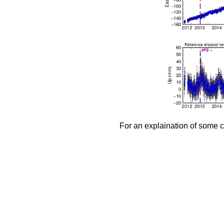
AHUP
CMB
SIO
AINP
CMB
SIO
AIRA
CMB
ESA
GRG
JPL
MIT
NGS
SIO
AIS5
CMB
NGS
AJAC
CMB
GRG
JPL
MIT
NGS
SIO
AKLV
CMB
SIO
AL70
CMB
NGS
ALAC
CMB
MIT
SIO
ALAL
CMB
SIO
ALBH
CMB
COD
GFZ
GRG
JPL
MIT
NGS
SIO
ALBY
CMB
JPL
MIT
ALDI
JPL
ALEP
CMB
SIO
ALGO
CMB
COD
ESA
GFZ
GRG
JPL
MIT
NGS
SIO
ALIC
CMB
COD
ESA
GFZ
GRG
JPL
MIT
NGS
SIO
ALME
CMB
JPL
MIT
SIO
For an explaination of some c
ALON
CMB
MIT
ALRT
CMB
COD
ESA
GFZ
GRG
JPL
MIT
NGS
SIO
ALX2
CMB
JPL
AMC2
CMB
COD
ESA
GFZ
GRG
JPL
MIT
NGS
SIO
AMC4
CMB
AMU2
CMB
ANA1
CMB
MIT
ANG5
CMB
NGS
ANIP
CMB
SIO
ANKR
CMB
COD
ESA
GFZ
GRG
JPL
MIT
NGS
SIO
ANMG
CMB
ESA
ANTC
CMB
COD
JPL
MIT
SIO