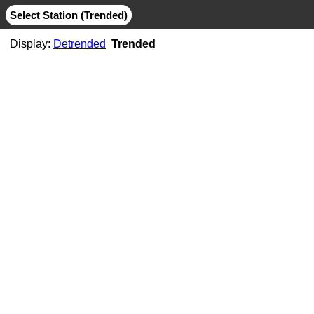
Select Station (Trended)
Display:
Detrended
Trended
AB06
CMB
MIT
AB07
CMB
JPL
MIT
AB11
CMB
JPL
MIT
AB21
CMB
MIT
ABMF
CMB
COD
ESA
GFZ
GRG
JPL
MIT
SIO
ABPO
CMB
COD
ESA
GFZ
JPL
MIT
NGS
SIO
ABVI
CMB
SIO
AC02
CMB
MIT
AC21
CMB
MIT
AC25
CMB
MIT
AC34
CMB
MIT
AC38
CMB
MIT
AC41
CMB
MIT
AC45
CMB
MIT
AC67
CMB
JPL
MIT
ACOR
CMB
JPL
MIT
SIO
ACP1
CMB
SIO
ADIS
CMB
COD
ESA
GFZ
GRG
JPL
MIT
NGS
SIO
ADKS
CMB
JPL
MIT
AGGO
CMB
JPL
MIT
AHID
CMB
NGS