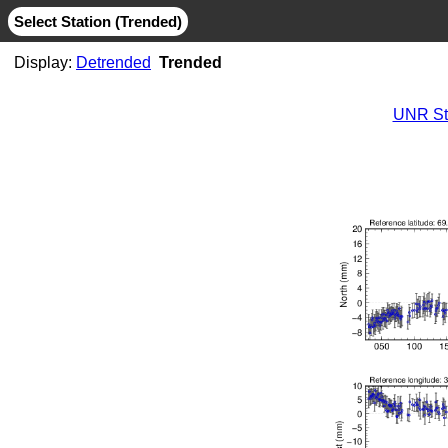
Select Station (Trended)
Display:
Detrended
Trended
AB06
UNR St
CMB
MIT
AB07
CMB
JPL
MIT
AB11
CMB
JPL
MIT
AB21
CMB
MIT
ABMF
CMB
COD
ESA
GFZ
GRG
JPL
MIT
SIO
ABPO
CMB
COD
ESA
GFZ
JPL
MIT
NGS
SIO
ABVI
CMB
SIO
AC02
CMB
MIT
AC21
CMB
MIT
AC25
CMB
MIT
AC34
CMB
MIT
AC38
CMB
MIT
AC41
CMB
MIT
AC45
CMB
MIT
AC67
CMB
JPL
MIT
ACOR
CMB
JPL
MIT
SIO
ACP1
CMB
SIO
ADIS
CMB
COD
ESA
GFZ
GRG
JPL
MIT
NGS
SIO
ADKS
CMB
JPL
MIT
AGGO
CMB
JPL
MIT
AHID
CMB
NGS