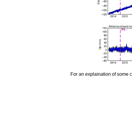
AHUP
CMB
SIO
AINP
CMB
SIO
AIRA
CMB
ESA
GRG
JPL
MIT
NGS
SIO
AIS5
CMB
NGS
AJAC
CMB
GRG
JPL
MIT
NGS
SIO
AKLV
CMB
SIO
AL70
CMB
NGS
ALAC
CMB
MIT
SIO
ALAL
CMB
SIO
ALBH
CMB
COD
GFZ
GRG
JPL
MIT
NGS
SIO
ALBY
CMB
JPL
MIT
ALDI
JPL
ALEP
CMB
SIO
ALGO
CMB
COD
ESA
GFZ
GRG
JPL
MIT
NGS
SIO
ALIC
CMB
COD
ESA
GFZ
GRG
JPL
MIT
NGS
SIO
ALME
CMB
JPL
MIT
SIO
For an explaination of some c
ALON
CMB
MIT
ALRT
CMB
COD
ESA
GFZ
GRG
JPL
MIT
NGS
SIO
ALX2
CMB
JPL
AMC2
CMB
COD
ESA
GFZ
GRG
JPL
MIT
NGS
SIO
AMC4
CMB
AMU2
CMB
ANA1
CMB
MIT
ANG5
CMB
NGS
ANIP
CMB
SIO
ANKR
CMB
COD
ESA
GFZ
GRG
JPL
MIT
NGS
SIO
ANMG
CMB
ESA
ANTC
CMB
COD
JPL
MIT
SIO