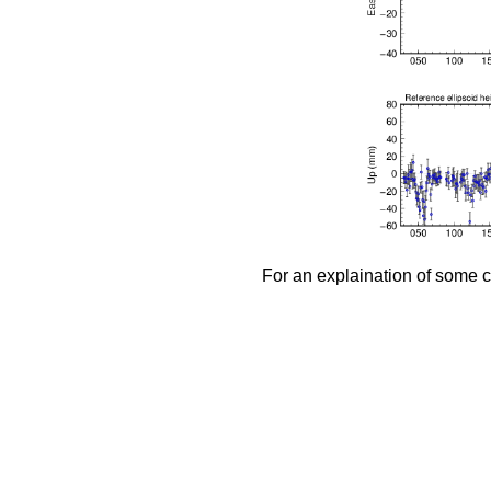
AHUP
CMB
SIO
AINP
CMB
SIO
AIRA
CMB
ESA
GRG
JPL
MIT
NGS
SIO
AIS5
CMB
NGS
AJAC
CMB
GRG
JPL
MIT
NGS
SIO
AKLV
CMB
SIO
AL70
CMB
NGS
ALAC
CMB
MIT
SIO
ALAL
CMB
SIO
ALBH
CMB
COD
GFZ
GRG
JPL
MIT
NGS
SIO
ALBY
CMB
JPL
MIT
ALDI
JPL
ALEP
CMB
SIO
ALGO
CMB
COD
ESA
GFZ
GRG
JPL
MIT
NGS
SIO
ALIC
CMB
COD
ESA
GFZ
GRG
JPL
MIT
NGS
SIO
ALME
CMB
JPL
MIT
SIO
For an explaination of some c
ALON
CMB
MIT
ALRT
CMB
COD
ESA
GFZ
GRG
JPL
MIT
NGS
SIO
ALX2
CMB
JPL
AMC2
CMB
COD
ESA
GFZ
GRG
JPL
MIT
NGS
SIO
AMC4
CMB
AMU2
CMB
ANA1
CMB
MIT
ANG5
CMB
NGS
ANIP
CMB
SIO
ANKR
CMB
COD
ESA
GFZ
GRG
JPL
MIT
NGS
SIO
ANMG
CMB
ESA
ANTC
CMB
COD
JPL
MIT
SIO