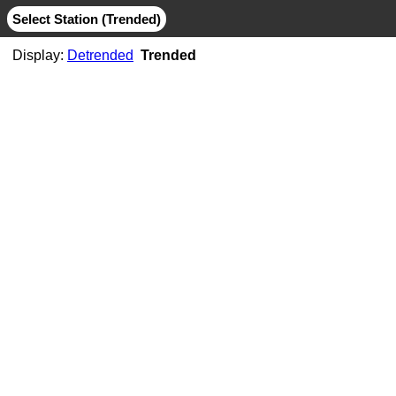
Select Station (Trended)
Display:
Detrended
Trended
AB06
CMB
MIT
AB07
CMB
JPL
MIT
AB11
CMB
JPL
MIT
AB21
CMB
MIT
ABMF
CMB
COD
ESA
GFZ
GRG
JPL
MIT
SIO
ABPO
CMB
COD
ESA
GFZ
JPL
MIT
NGS
SIO
ABVI
CMB
SIO
AC02
CMB
MIT
AC21
CMB
MIT
AC25
CMB
MIT
AC34
CMB
MIT
AC38
CMB
MIT
AC41
CMB
MIT
AC45
CMB
MIT
AC67
CMB
JPL
MIT
ACOR
CMB
JPL
MIT
SIO
ACP1
CMB
SIO
ADIS
CMB
COD
ESA
GFZ
GRG
JPL
MIT
NGS
SIO
ADKS
CMB
JPL
MIT
AGGO
CMB
JPL
MIT
AHID
CMB
NGS