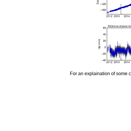
AHUP
CMB
SIO
AINP
CMB
SIO
AIRA
CMB
ESA
GRG
JPL
MIT
NGS
SIO
AIS5
CMB
NGS
AJAC
CMB
GRG
JPL
MIT
NGS
SIO
AKLV
CMB
SIO
AL70
CMB
NGS
ALAC
CMB
MIT
SIO
ALAL
CMB
SIO
ALBH
CMB
COD
GFZ
GRG
JPL
MIT
NGS
SIO
ALBY
CMB
JPL
MIT
ALDI
JPL
ALEP
CMB
SIO
ALGO
CMB
COD
ESA
GFZ
GRG
JPL
MIT
NGS
SIO
ALIC
CMB
COD
ESA
GFZ
GRG
JPL
MIT
NGS
SIO
ALME
CMB
JPL
MIT
SIO
For an explaination of some c
ALON
CMB
MIT
ALRT
CMB
COD
ESA
GFZ
GRG
JPL
MIT
NGS
SIO
ALX2
CMB
JPL
AMC2
CMB
COD
ESA
GFZ
GRG
JPL
MIT
NGS
SIO
AMC4
CMB
AMU2
CMB
ANA1
CMB
MIT
ANG5
CMB
NGS
ANIP
CMB
SIO
ANKR
CMB
COD
ESA
GFZ
GRG
JPL
MIT
NGS
SIO
ANMG
CMB
ESA
ANTC
CMB
COD
JPL
MIT
SIO