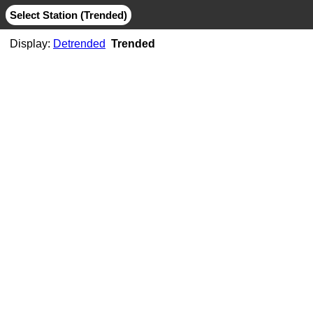
Select Station (Trended)
Display:
Detrended
Trended
AB06
CMB
MIT
AB07
CMB
JPL
MIT
AB11
CMB
JPL
MIT
AB21
CMB
MIT
ABMF
CMB
COD
ESA
GFZ
GRG
JPL
MIT
SIO
ABPO
CMB
COD
ESA
GFZ
JPL
MIT
NGS
SIO
ABVI
CMB
SIO
AC02
CMB
MIT
AC21
CMB
MIT
AC25
CMB
MIT
AC34
CMB
MIT
AC38
CMB
MIT
AC41
CMB
MIT
AC45
CMB
MIT
AC67
CMB
JPL
MIT
ACOR
CMB
JPL
MIT
SIO
ACP1
CMB
SIO
ADIS
CMB
COD
ESA
GFZ
GRG
JPL
MIT
NGS
SIO
ADKS
CMB
JPL
MIT
AGGO
CMB
JPL
MIT
AHID
CMB
NGS