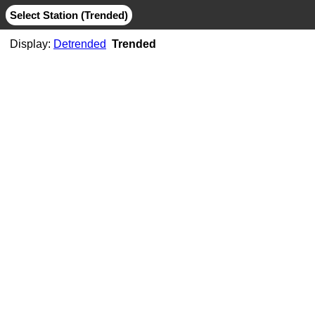
Select Station (Trended)
Display:
Detrended
Trended
AB06
CMB
MIT
AB07
CMB
JPL
MIT
AB11
CMB
JPL
MIT
AB21
CMB
MIT
ABMF
CMB
COD
ESA
GFZ
GRG
JPL
MIT
SIO
ABPO
CMB
COD
ESA
GFZ
JPL
MIT
NGS
SIO
ABVI
CMB
SIO
AC02
CMB
MIT
AC21
CMB
MIT
AC25
CMB
MIT
AC34
CMB
MIT
AC38
CMB
MIT
AC41
CMB
MIT
AC45
CMB
MIT
AC67
CMB
JPL
MIT
ACOR
CMB
JPL
MIT
SIO
ACP1
CMB
SIO
ADIS
CMB
COD
ESA
GFZ
GRG
JPL
MIT
NGS
SIO
ADKS
CMB
JPL
MIT
AGGO
CMB
JPL
MIT
AHID
CMB
NGS