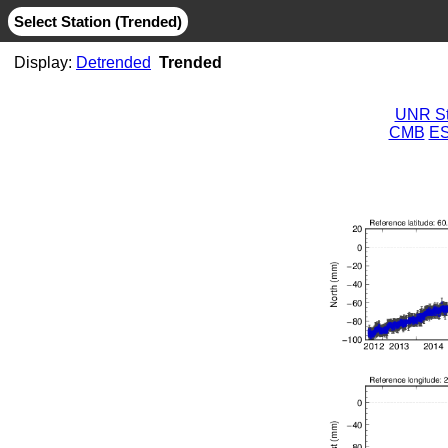
Select Station (Trended)
Display:
Detrended
Trended
AB06
UNR St
CMB
MIT
AB07
CMB
JPL
MIT
CMB
E
AB11
CMB
JPL
MIT
AB21
CMB
MIT
ABMF
CMB
COD
ESA
GFZ
GRG
JPL
MIT
SIO
ABPO
CMB
COD
ESA
GFZ
JPL
MIT
NGS
SIO
ABVI
CMB
SIO
AC02
CMB
MIT
AC21
CMB
MIT
AC25
CMB
MIT
AC34
CMB
MIT
AC38
CMB
MIT
AC41
CMB
MIT
AC45
CMB
MIT
AC67
CMB
JPL
MIT
ACOR
CMB
JPL
MIT
SIO
ACP1
CMB
SIO
ADIS
CMB
COD
ESA
GFZ
GRG
JPL
MIT
NGS
SIO
ADKS
CMB
JPL
MIT
AGGO
CMB
JPL
MIT
AHID
CMB
NGS