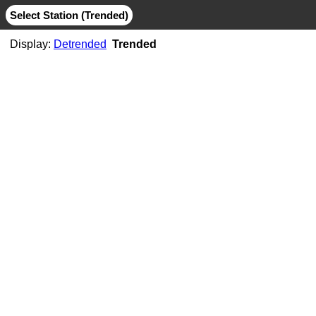
Select Station (Trended)
Display:
Detrended
Trended
AB06
CMB
MIT
AB07
CMB
JPL
MIT
AB11
CMB
JPL
MIT
AB21
CMB
MIT
ABMF
CMB
COD
ESA
GFZ
GRG
JPL
MIT
SIO
ABPO
CMB
COD
ESA
GFZ
JPL
MIT
NGS
SIO
ABVI
CMB
SIO
AC02
CMB
MIT
AC21
CMB
MIT
AC25
CMB
MIT
AC34
CMB
MIT
AC38
CMB
MIT
AC41
CMB
MIT
AC45
CMB
MIT
AC67
CMB
JPL
MIT
ACOR
CMB
JPL
MIT
SIO
ACP1
CMB
SIO
ADIS
CMB
COD
ESA
GFZ
GRG
JPL
MIT
NGS
SIO
ADKS
CMB
JPL
MIT
AGGO
CMB
JPL
MIT
AHID
CMB
NGS