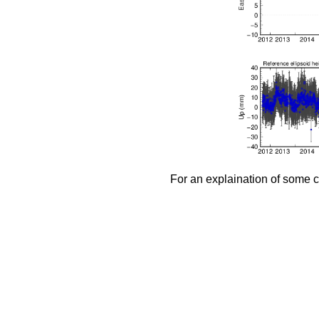
AHUP
CMB
SIO
AINP
CMB
SIO
AIRA
CMB
ESA
GRG
JPL
MIT
NGS
SIO
AIS5
CMB
NGS
AJAC
CMB
GRG
JPL
MIT
NGS
SIO
AKLV
CMB
SIO
AL70
CMB
NGS
ALAC
CMB
MIT
SIO
ALAL
CMB
SIO
ALBH
CMB
COD
GFZ
GRG
JPL
MIT
NGS
SIO
ALBY
CMB
JPL
MIT
ALDI
JPL
ALEP
CMB
SIO
ALGO
CMB
COD
ESA
GFZ
GRG
JPL
MIT
NGS
SIO
ALIC
CMB
COD
ESA
GFZ
GRG
JPL
MIT
NGS
SIO
ALME
CMB
JPL
MIT
SIO
For an explaination of some c
ALON
CMB
MIT
ALRT
CMB
COD
ESA
GFZ
GRG
JPL
MIT
NGS
SIO
ALX2
CMB
JPL
AMC2
CMB
COD
ESA
GFZ
GRG
JPL
MIT
NGS
SIO
AMC4
CMB
AMU2
CMB
ANA1
CMB
MIT
ANG5
CMB
NGS
ANIP
CMB
SIO
ANKR
CMB
COD
ESA
GFZ
GRG
JPL
MIT
NGS
SIO
ANMG
CMB
ESA
ANTC
CMB
COD
JPL
MIT
SIO