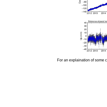
AHUP
CMB
SIO
AINP
CMB
SIO
AIRA
CMB
ESA
GRG
JPL
MIT
NGS
SIO
AIS5
CMB
NGS
AJAC
CMB
GRG
JPL
MIT
NGS
SIO
AKLV
CMB
SIO
AL70
CMB
NGS
ALAC
CMB
MIT
SIO
ALAL
CMB
SIO
ALBH
CMB
COD
GFZ
GRG
JPL
MIT
NGS
SIO
ALBY
CMB
JPL
MIT
ALDI
JPL
ALEP
CMB
SIO
ALGO
CMB
COD
ESA
GFZ
GRG
JPL
MIT
NGS
SIO
ALIC
CMB
COD
ESA
GFZ
GRG
JPL
MIT
NGS
SIO
ALME
CMB
JPL
MIT
SIO
For an explaination of some c
ALON
CMB
MIT
ALRT
CMB
COD
ESA
GFZ
GRG
JPL
MIT
NGS
SIO
ALX2
CMB
JPL
AMC2
CMB
COD
ESA
GFZ
GRG
JPL
MIT
NGS
SIO
AMC4
CMB
AMU2
CMB
ANA1
CMB
MIT
ANG5
CMB
NGS
ANIP
CMB
SIO
ANKR
CMB
COD
ESA
GFZ
GRG
JPL
MIT
NGS
SIO
ANMG
CMB
ESA
ANTC
CMB
COD
JPL
MIT
SIO