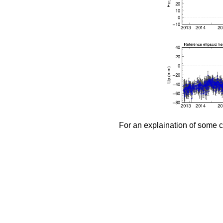
AHUP
CMB
SIO
AINP
CMB
SIO
AIRA
CMB
ESA
GRG
JPL
MIT
NGS
SIO
AIS5
CMB
NGS
AJAC
CMB
GRG
JPL
MIT
NGS
SIO
AKLV
CMB
SIO
AL70
CMB
NGS
ALAC
CMB
MIT
SIO
ALAL
CMB
SIO
ALBH
CMB
COD
GFZ
GRG
JPL
MIT
NGS
SIO
ALBY
CMB
JPL
MIT
ALDI
JPL
ALEP
CMB
SIO
ALGO
CMB
COD
ESA
GFZ
GRG
JPL
MIT
NGS
SIO
ALIC
CMB
COD
ESA
GFZ
GRG
JPL
MIT
NGS
SIO
ALME
CMB
JPL
MIT
SIO
For an explaination of some c
ALON
CMB
MIT
ALRT
CMB
COD
ESA
GFZ
GRG
JPL
MIT
NGS
SIO
ALX2
CMB
JPL
AMC2
CMB
COD
ESA
GFZ
GRG
JPL
MIT
NGS
SIO
AMC4
CMB
AMU2
CMB
ANA1
CMB
MIT
ANG5
CMB
NGS
ANIP
CMB
SIO
ANKR
CMB
COD
ESA
GFZ
GRG
JPL
MIT
NGS
SIO
ANMG
CMB
ESA
ANTC
CMB
COD
JPL
MIT
SIO