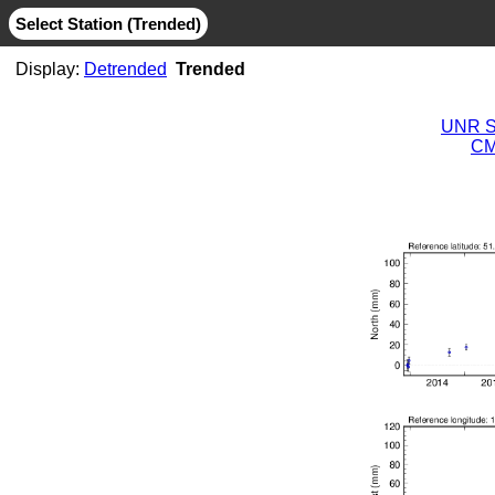
Select Station (Trended)
Display:
Detrended
Trended
AB06
UNR St
CMB
MIT
AB07
CMB
JPL
MIT
C
AB11
CMB
JPL
MIT
AB21
CMB
MIT
ABMF
CMB
COD
ESA
GFZ
GRG
JPL
MIT
SIO
ABPO
CMB
COD
ESA
GFZ
JPL
MIT
NGS
SIO
ABVI
CMB
SIO
AC02
CMB
MIT
AC21
CMB
MIT
AC25
CMB
MIT
AC34
CMB
MIT
AC38
CMB
MIT
AC41
CMB
MIT
AC45
CMB
MIT
AC67
CMB
JPL
MIT
ACOR
CMB
JPL
MIT
SIO
ACP1
CMB
SIO
ADIS
CMB
COD
ESA
GFZ
GRG
JPL
MIT
NGS
SIO
ADKS
CMB
JPL
MIT
AGGO
CMB
JPL
MIT
AHID
CMB
NGS