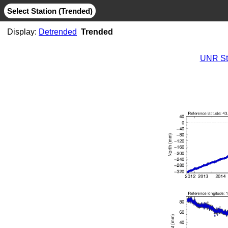
Select Station (Trended)
Display:
Detrended
Trended
AB06
UNR St
CMB
MIT
AB07
CMB
JPL
MIT
AB11
CMB
JPL
MIT
AB21
CMB
MIT
ABMF
CMB
COD
ESA
GFZ
GRG
JPL
MIT
SIO
ABPO
CMB
COD
ESA
GFZ
JPL
MIT
NGS
SIO
ABVI
CMB
SIO
AC02
CMB
MIT
AC21
CMB
MIT
AC25
CMB
MIT
AC34
CMB
MIT
AC38
CMB
MIT
AC41
CMB
MIT
AC45
CMB
MIT
AC67
CMB
JPL
MIT
ACOR
CMB
JPL
MIT
SIO
ACP1
CMB
SIO
ADIS
CMB
COD
ESA
GFZ
GRG
JPL
MIT
NGS
SIO
ADKS
CMB
JPL
MIT
AGGO
CMB
JPL
MIT
AHID
CMB
NGS