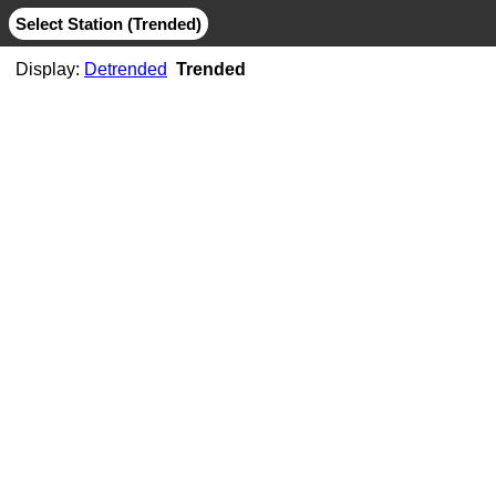
Select Station (Trended)
Display:
Detrended
Trended
AB06
CMB
MIT
AB07
CMB
JPL
MIT
AB11
CMB
JPL
MIT
AB21
CMB
MIT
ABMF
CMB
COD
ESA
GFZ
GRG
JPL
MIT
SIO
ABPO
CMB
COD
ESA
GFZ
JPL
MIT
NGS
SIO
ABVI
CMB
SIO
AC02
CMB
MIT
AC21
CMB
MIT
AC25
CMB
MIT
AC34
CMB
MIT
AC38
CMB
MIT
AC41
CMB
MIT
AC45
CMB
MIT
AC67
CMB
JPL
MIT
ACOR
CMB
JPL
MIT
SIO
ACP1
CMB
SIO
ADIS
CMB
COD
ESA
GFZ
GRG
JPL
MIT
NGS
SIO
ADKS
CMB
JPL
MIT
AGGO
CMB
JPL
MIT
AHID
CMB
NGS