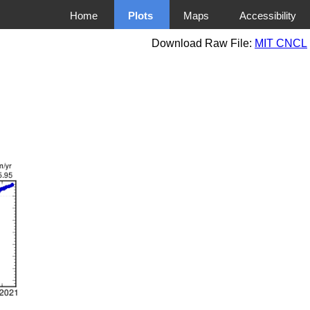
Home
Plots
Maps
Accessibility
Download Raw File:
MIT CNCL