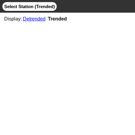
Select Station (Trended)
Display:
Detrended
Trended
AB06
CMB
MIT
AB07
CMB
JPL
MIT
AB11
CMB
JPL
MIT
AB21
CMB
MIT
ABMF
CMB
COD
ESA
GFZ
GRG
JPL
MIT
SIO
ABPO
CMB
COD
ESA
GFZ
JPL
MIT
NGS
SIO
ABVI
CMB
SIO
AC02
CMB
MIT
AC21
CMB
MIT
AC25
CMB
MIT
AC34
CMB
MIT
AC38
CMB
MIT
AC41
CMB
MIT
AC45
CMB
MIT
AC67
CMB
JPL
MIT
ACOR
CMB
JPL
MIT
SIO
ACP1
CMB
SIO
ADIS
CMB
COD
ESA
GFZ
GRG
JPL
MIT
NGS
SIO
ADKS
CMB
JPL
MIT
AGGO
CMB
JPL
MIT
AHID
CMB
NGS