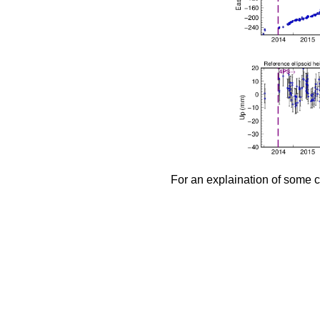
AHUP
CMB
SIO
AINP
CMB
SIO
AIRA
CMB
ESA
GRG
JPL
MIT
NGS
SIO
AIS5
CMB
NGS
AJAC
CMB
GRG
JPL
MIT
NGS
SIO
AKLV
CMB
SIO
AL70
CMB
NGS
ALAC
CMB
MIT
SIO
ALAL
CMB
SIO
ALBH
CMB
COD
GFZ
GRG
JPL
MIT
NGS
SIO
ALBY
CMB
JPL
MIT
ALDI
JPL
ALEP
CMB
SIO
ALGO
CMB
COD
ESA
GFZ
GRG
JPL
MIT
NGS
SIO
ALIC
CMB
COD
ESA
GFZ
GRG
JPL
MIT
NGS
SIO
ALME
CMB
JPL
MIT
SIO
For an explaination of some c
ALON
CMB
MIT
ALRT
CMB
COD
ESA
GFZ
GRG
JPL
MIT
NGS
SIO
ALX2
CMB
JPL
AMC2
CMB
COD
ESA
GFZ
GRG
JPL
MIT
NGS
SIO
AMC4
CMB
AMU2
CMB
ANA1
CMB
MIT
ANG5
CMB
NGS
ANIP
CMB
SIO
ANKR
CMB
COD
ESA
GFZ
GRG
JPL
MIT
NGS
SIO
ANMG
CMB
ESA
ANTC
CMB
COD
JPL
MIT
SIO