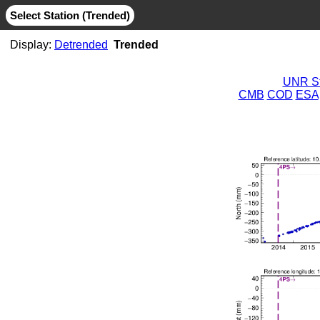
Select Station (Trended)
Display:
Detrended
Trended
AB06
UNR St
CMB
MIT
AB07
CMB
JPL
MIT
CMB
COD
ESA
AB11
CMB
JPL
MIT
AB21
CMB
MIT
ABMF
CMB
COD
ESA
GFZ
GRG
JPL
MIT
SIO
ABPO
CMB
COD
ESA
GFZ
JPL
MIT
NGS
SIO
ABVI
CMB
SIO
AC02
CMB
MIT
AC21
CMB
MIT
AC25
CMB
MIT
AC34
CMB
MIT
AC38
CMB
MIT
AC41
CMB
MIT
AC45
CMB
MIT
AC67
CMB
JPL
MIT
ACOR
CMB
JPL
MIT
SIO
ACP1
CMB
SIO
ADIS
CMB
COD
ESA
GFZ
GRG
JPL
MIT
NGS
SIO
ADKS
CMB
JPL
MIT
AGGO
CMB
JPL
MIT
AHID
CMB
NGS