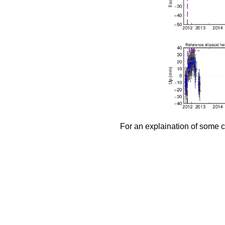
AHUP
CMB
SIO
AINP
CMB
SIO
AIRA
CMB
ESA
GRG
JPL
MIT
NGS
SIO
AIS5
CMB
NGS
AJAC
CMB
GRG
JPL
MIT
NGS
SIO
AKLV
CMB
SIO
AL70
CMB
NGS
ALAC
CMB
MIT
SIO
ALAL
CMB
SIO
ALBH
CMB
COD
GFZ
GRG
JPL
MIT
NGS
SIO
ALBY
CMB
JPL
MIT
ALDI
JPL
ALEP
CMB
SIO
ALGO
CMB
COD
ESA
GFZ
GRG
JPL
MIT
NGS
SIO
ALIC
CMB
COD
ESA
GFZ
GRG
JPL
MIT
NGS
SIO
ALME
CMB
JPL
MIT
SIO
For an explaination of some c
ALON
CMB
MIT
ALRT
CMB
COD
ESA
GFZ
GRG
JPL
MIT
NGS
SIO
ALX2
CMB
JPL
AMC2
CMB
COD
ESA
GFZ
GRG
JPL
MIT
NGS
SIO
AMC4
CMB
AMU2
CMB
ANA1
CMB
MIT
ANG5
CMB
NGS
ANIP
CMB
SIO
ANKR
CMB
COD
ESA
GFZ
GRG
JPL
MIT
NGS
SIO
ANMG
CMB
ESA
ANTC
CMB
COD
JPL
MIT
SIO