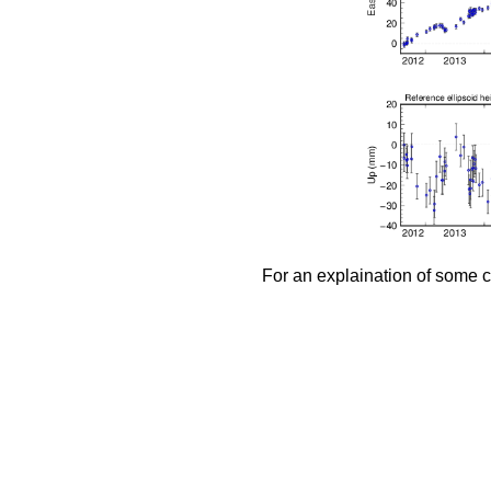
AHUP
CMB
SIO
AINP
CMB
SIO
AIRA
CMB
ESA
GRG
JPL
MIT
NGS
SIO
AIS5
CMB
NGS
AJAC
CMB
GRG
JPL
MIT
NGS
SIO
AKLV
CMB
SIO
AL70
CMB
NGS
ALAC
CMB
MIT
SIO
ALAL
CMB
SIO
ALBH
CMB
COD
GFZ
GRG
JPL
MIT
NGS
SIO
ALBY
CMB
JPL
MIT
ALDI
JPL
ALEP
CMB
SIO
ALGO
CMB
COD
ESA
GFZ
GRG
JPL
MIT
NGS
SIO
ALIC
CMB
COD
ESA
GFZ
GRG
JPL
MIT
NGS
SIO
ALME
CMB
JPL
MIT
SIO
For an explaination of some c
ALON
CMB
MIT
ALRT
CMB
COD
ESA
GFZ
GRG
JPL
MIT
NGS
SIO
ALX2
CMB
JPL
AMC2
CMB
COD
ESA
GFZ
GRG
JPL
MIT
NGS
SIO
AMC4
CMB
AMU2
CMB
ANA1
CMB
MIT
ANG5
CMB
NGS
ANIP
CMB
SIO
ANKR
CMB
COD
ESA
GFZ
GRG
JPL
MIT
NGS
SIO
ANMG
CMB
ESA
ANTC
CMB
COD
JPL
MIT
SIO