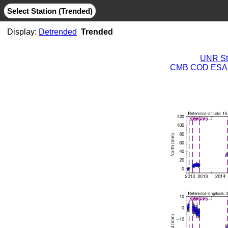
Select Station (Trended)
Display:
Detrended
Trended
AB06
UNR St
CMB
MIT
AB07
CMB
JPL
MIT
CMB
COD
ESA
AB11
CMB
JPL
MIT
AB21
CMB
MIT
ABMF
CMB
COD
ESA
GFZ
GRG
JPL
MIT
SIO
ABPO
CMB
COD
ESA
GFZ
JPL
MIT
NGS
SIO
ABVI
CMB
SIO
AC02
CMB
MIT
AC21
CMB
MIT
AC25
CMB
MIT
AC34
CMB
MIT
AC38
CMB
MIT
AC41
CMB
MIT
AC45
CMB
MIT
AC67
CMB
JPL
MIT
ACOR
CMB
JPL
MIT
SIO
ACP1
CMB
SIO
ADIS
CMB
COD
ESA
GFZ
GRG
JPL
MIT
NGS
SIO
ADKS
CMB
JPL
MIT
AGGO
CMB
JPL
MIT
AHID
CMB
NGS