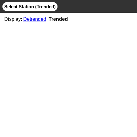
Select Station (Trended)
Display:
Detrended
Trended
AB06
CMB
MIT
AB07
CMB
JPL
MIT
AB11
CMB
JPL
MIT
AB21
CMB
MIT
ABMF
CMB
COD
ESA
GFZ
GRG
JPL
MIT
SIO
ABPO
CMB
COD
ESA
GFZ
JPL
MIT
NGS
SIO
ABVI
CMB
SIO
AC02
CMB
MIT
AC21
CMB
MIT
AC25
CMB
MIT
AC34
CMB
MIT
AC38
CMB
MIT
AC41
CMB
MIT
AC45
CMB
MIT
AC67
CMB
JPL
MIT
ACOR
CMB
JPL
MIT
SIO
ACP1
CMB
SIO
ADIS
CMB
COD
ESA
GFZ
GRG
JPL
MIT
NGS
SIO
ADKS
CMB
JPL
MIT
AGGO
CMB
JPL
MIT
AHID
CMB
NGS