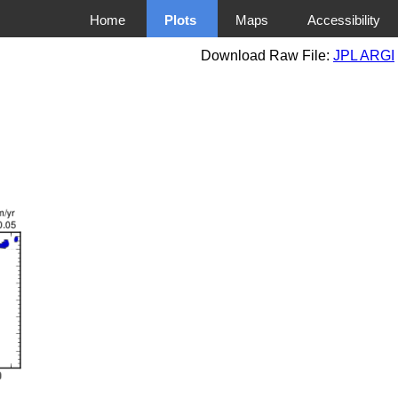
Home
Plots
Maps
Accessibility
Download Raw File:
JPL ARGI