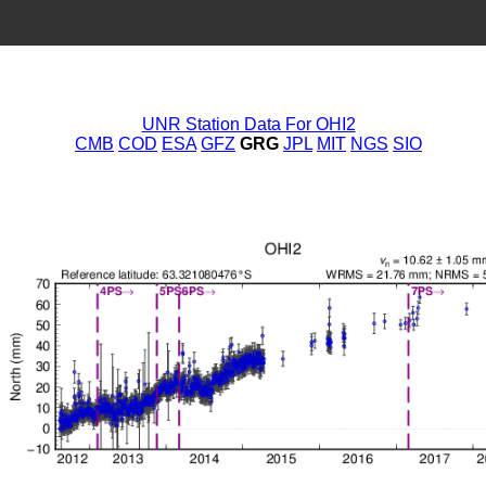
UNR Station Data For OHI2
CMB
COD
ESA
GFZ
GRG
JPL
MIT
NGS
SIO