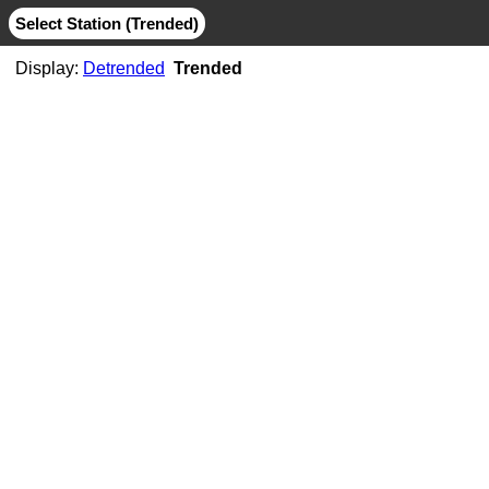
Select Station (Trended)
Display:
Detrended
Trended
AB06
CMB
MIT
AB07
CMB
JPL
MIT
AB11
CMB
JPL
MIT
AB21
CMB
MIT
ABMF
CMB
COD
ESA
GFZ
GRG
JPL
MIT
SIO
ABPO
CMB
COD
ESA
GFZ
JPL
MIT
NGS
SIO
ABVI
CMB
SIO
AC02
CMB
MIT
AC21
CMB
MIT
AC25
CMB
MIT
AC34
CMB
MIT
AC38
CMB
MIT
AC41
CMB
MIT
AC45
CMB
MIT
AC67
CMB
JPL
MIT
ACOR
CMB
JPL
MIT
SIO
ACP1
CMB
SIO
ADIS
CMB
COD
ESA
GFZ
GRG
JPL
MIT
NGS
SIO
ADKS
CMB
JPL
MIT
AGGO
CMB
JPL
MIT
AHID
CMB
NGS