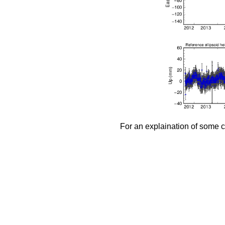
AHUP
CMB
SIO
AINP
CMB
SIO
AIRA
CMB
ESA
GRG
JPL
MIT
NGS
SIO
AIS5
CMB
NGS
AJAC
CMB
GRG
JPL
MIT
NGS
SIO
AKLV
CMB
SIO
AL70
CMB
NGS
ALAC
CMB
MIT
SIO
ALAL
CMB
SIO
ALBH
CMB
COD
GFZ
GRG
JPL
MIT
NGS
SIO
ALBY
CMB
JPL
MIT
ALDI
JPL
ALEP
CMB
SIO
ALGO
CMB
COD
ESA
GFZ
GRG
JPL
MIT
NGS
SIO
ALIC
CMB
COD
ESA
GFZ
GRG
JPL
MIT
NGS
SIO
ALME
CMB
JPL
MIT
SIO
For an explaination of some c
ALON
CMB
MIT
ALRT
CMB
COD
ESA
GFZ
GRG
JPL
MIT
NGS
SIO
ALX2
CMB
JPL
AMC2
CMB
COD
ESA
GFZ
GRG
JPL
MIT
NGS
SIO
AMC4
CMB
AMU2
CMB
ANA1
CMB
MIT
ANG5
CMB
NGS
ANIP
CMB
SIO
ANKR
CMB
COD
ESA
GFZ
GRG
JPL
MIT
NGS
SIO
ANMG
CMB
ESA
ANTC
CMB
COD
JPL
MIT
SIO