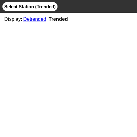
Select Station (Trended)
Display:
Detrended
Trended
AB06
CMB
MIT
AB07
CMB
JPL
MIT
AB11
CMB
JPL
MIT
AB21
CMB
MIT
ABMF
CMB
COD
ESA
GFZ
GRG
JPL
MIT
SIO
ABPO
CMB
COD
ESA
GFZ
JPL
MIT
NGS
SIO
ABVI
CMB
SIO
AC02
CMB
MIT
AC21
CMB
MIT
AC25
CMB
MIT
AC34
CMB
MIT
AC38
CMB
MIT
AC41
CMB
MIT
AC45
CMB
MIT
AC67
CMB
JPL
MIT
ACOR
CMB
JPL
MIT
SIO
ACP1
CMB
SIO
ADIS
CMB
COD
ESA
GFZ
GRG
JPL
MIT
NGS
SIO
ADKS
CMB
JPL
MIT
AGGO
CMB
JPL
MIT
AHID
CMB
NGS