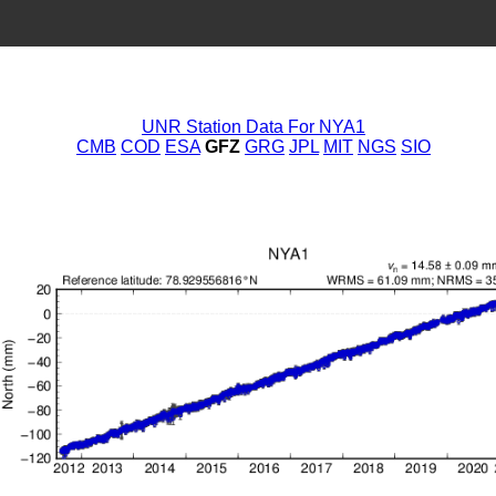
UNR Station Data For NYA1
CMB
COD
ESA
GFZ
GRG
JPL
MIT
NGS
SIO