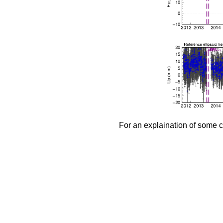
AHUP
CMB
SIO
AINP
CMB
SIO
AIRA
CMB
ESA
GRG
JPL
MIT
NGS
SIO
AIS5
CMB
NGS
AJAC
CMB
GRG
JPL
MIT
NGS
SIO
AKLV
CMB
SIO
AL70
CMB
NGS
ALAC
CMB
MIT
SIO
ALAL
CMB
SIO
ALBH
CMB
COD
GFZ
GRG
JPL
MIT
NGS
SIO
ALBY
CMB
JPL
MIT
ALDI
JPL
ALEP
CMB
SIO
ALGO
CMB
COD
ESA
GFZ
GRG
JPL
MIT
NGS
SIO
ALIC
CMB
COD
ESA
GFZ
GRG
JPL
MIT
NGS
SIO
ALME
CMB
JPL
MIT
SIO
For an explaination of some c
ALON
CMB
MIT
ALRT
CMB
COD
ESA
GFZ
GRG
JPL
MIT
NGS
SIO
ALX2
CMB
JPL
AMC2
CMB
COD
ESA
GFZ
GRG
JPL
MIT
NGS
SIO
AMC4
CMB
AMU2
CMB
ANA1
CMB
MIT
ANG5
CMB
NGS
ANIP
CMB
SIO
ANKR
CMB
COD
ESA
GFZ
GRG
JPL
MIT
NGS
SIO
ANMG
CMB
ESA
ANTC
CMB
COD
JPL
MIT
SIO