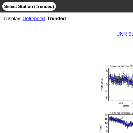
Select Station (Trended)
Display:
Detrended
Trended
AB06
UNR St
CMB
MIT
AB07
CMB
JPL
MIT
AB11
CMB
JPL
MIT
AB21
CMB
MIT
ABMF
CMB
COD
ESA
GFZ
GRG
JPL
MIT
SIO
ABPO
CMB
COD
ESA
GFZ
JPL
MIT
NGS
SIO
ABVI
CMB
SIO
AC02
CMB
MIT
AC21
CMB
MIT
AC25
CMB
MIT
AC34
CMB
MIT
AC38
CMB
MIT
AC41
CMB
MIT
AC45
CMB
MIT
AC67
CMB
JPL
MIT
ACOR
CMB
JPL
MIT
SIO
ACP1
CMB
SIO
ADIS
CMB
COD
ESA
GFZ
GRG
JPL
MIT
NGS
SIO
ADKS
CMB
JPL
MIT
AGGO
CMB
JPL
MIT
AHID
CMB
NGS