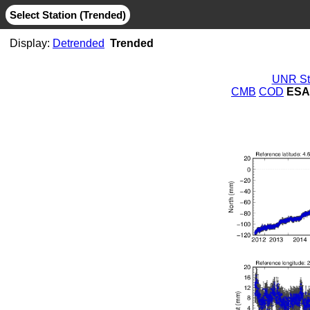
Select Station (Trended)
Display:
Detrended
Trended
AB06
UNR St
CMB
MIT
AB07
CMB
JPL
MIT
CMB
COD
ESA
AB11
CMB
JPL
MIT
AB21
CMB
MIT
ABMF
CMB
COD
ESA
GFZ
GRG
JPL
MIT
SIO
ABPO
CMB
COD
ESA
GFZ
JPL
MIT
NGS
SIO
ABVI
CMB
SIO
AC02
CMB
MIT
AC21
CMB
MIT
AC25
CMB
MIT
AC34
CMB
MIT
AC38
CMB
MIT
AC41
CMB
MIT
AC45
CMB
MIT
AC67
CMB
JPL
MIT
ACOR
CMB
JPL
MIT
SIO
ACP1
CMB
SIO
ADIS
CMB
COD
ESA
GFZ
GRG
JPL
MIT
NGS
SIO
ADKS
CMB
JPL
MIT
AGGO
CMB
JPL
MIT
AHID
CMB
NGS