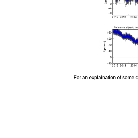
AHUP
CMB
SIO
AINP
CMB
SIO
AIRA
CMB
ESA
GRG
JPL
MIT
NGS
SIO
AIS5
CMB
NGS
AJAC
CMB
GRG
JPL
MIT
NGS
SIO
AKLV
CMB
SIO
AL70
CMB
NGS
ALAC
CMB
MIT
SIO
ALAL
CMB
SIO
ALBH
CMB
COD
GFZ
GRG
JPL
MIT
NGS
SIO
ALBY
CMB
JPL
MIT
ALDI
JPL
ALEP
CMB
SIO
ALGO
CMB
COD
ESA
GFZ
GRG
JPL
MIT
NGS
SIO
ALIC
CMB
COD
ESA
GFZ
GRG
JPL
MIT
NGS
SIO
ALME
CMB
JPL
MIT
SIO
For an explaination of some c
ALON
CMB
MIT
ALRT
CMB
COD
ESA
GFZ
GRG
JPL
MIT
NGS
SIO
ALX2
CMB
JPL
AMC2
CMB
COD
ESA
GFZ
GRG
JPL
MIT
NGS
SIO
AMC4
CMB
AMU2
CMB
ANA1
CMB
MIT
ANG5
CMB
NGS
ANIP
CMB
SIO
ANKR
CMB
COD
ESA
GFZ
GRG
JPL
MIT
NGS
SIO
ANMG
CMB
ESA
ANTC
CMB
COD
JPL
MIT
SIO