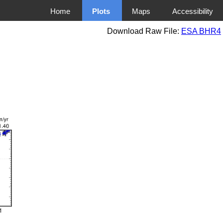
Home
Plots
Maps
Accessibility
Download Raw File:
ESA BHR4