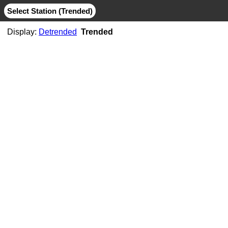
Select Station (Trended)
Display:
Detrended
Trended
AB06
CMB
MIT
AB07
CMB
JPL
MIT
AB11
CMB
JPL
MIT
AB21
CMB
MIT
ABMF
CMB
COD
ESA
GFZ
GRG
JPL
MIT
SIO
ABPO
CMB
COD
ESA
GFZ
JPL
MIT
NGS
SIO
ABVI
CMB
SIO
AC02
CMB
MIT
AC21
CMB
MIT
AC25
CMB
MIT
AC34
CMB
MIT
AC38
CMB
MIT
AC41
CMB
MIT
AC45
CMB
MIT
AC67
CMB
JPL
MIT
ACOR
CMB
JPL
MIT
SIO
ACP1
CMB
SIO
ADIS
CMB
COD
ESA
GFZ
GRG
JPL
MIT
NGS
SIO
ADKS
CMB
JPL
MIT
AGGO
CMB
JPL
MIT
AHID
CMB
NGS