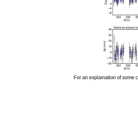
AHUP
CMB
SIO
AINP
CMB
SIO
AIRA
CMB
ESA
GRG
JPL
MIT
NGS
SIO
AIS5
CMB
NGS
AJAC
CMB
GRG
JPL
MIT
NGS
SIO
AKLV
CMB
SIO
AL70
CMB
NGS
ALAC
CMB
MIT
SIO
ALAL
CMB
SIO
ALBH
CMB
COD
GFZ
GRG
JPL
MIT
NGS
SIO
ALBY
CMB
JPL
MIT
ALDI
JPL
ALEP
CMB
SIO
ALGO
CMB
COD
ESA
GFZ
GRG
JPL
MIT
NGS
SIO
ALIC
CMB
COD
ESA
GFZ
GRG
JPL
MIT
NGS
SIO
ALME
CMB
JPL
MIT
SIO
For an explaination of some c
ALON
CMB
MIT
ALRT
CMB
COD
ESA
GFZ
GRG
JPL
MIT
NGS
SIO
ALX2
CMB
JPL
AMC2
CMB
COD
ESA
GFZ
GRG
JPL
MIT
NGS
SIO
AMC4
CMB
AMU2
CMB
ANA1
CMB
MIT
ANG5
CMB
NGS
ANIP
CMB
SIO
ANKR
CMB
COD
ESA
GFZ
GRG
JPL
MIT
NGS
SIO
ANMG
CMB
ESA
ANTC
CMB
COD
JPL
MIT
SIO