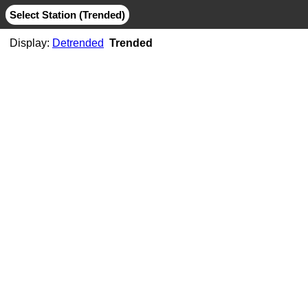
Select Station (Trended)
Display:
Detrended
Trended
AB06
CMB
MIT
AB07
CMB
JPL
MIT
AB11
CMB
JPL
MIT
AB21
CMB
MIT
ABMF
CMB
COD
ESA
GFZ
GRG
JPL
MIT
SIO
ABPO
CMB
COD
ESA
GFZ
JPL
MIT
NGS
SIO
ABVI
CMB
SIO
AC02
CMB
MIT
AC21
CMB
MIT
AC25
CMB
MIT
AC34
CMB
MIT
AC38
CMB
MIT
AC41
CMB
MIT
AC45
CMB
MIT
AC67
CMB
JPL
MIT
ACOR
CMB
JPL
MIT
SIO
ACP1
CMB
SIO
ADIS
CMB
COD
ESA
GFZ
GRG
JPL
MIT
NGS
SIO
ADKS
CMB
JPL
MIT
AGGO
CMB
JPL
MIT
AHID
CMB
NGS