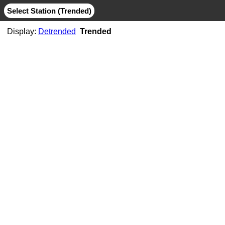
Select Station (Trended)
Display:
Detrended
Trended
AB06
CMB
MIT
AB07
CMB
JPL
MIT
AB11
CMB
JPL
MIT
AB21
CMB
MIT
ABMF
CMB
COD
ESA
GFZ
GRG
JPL
MIT
SIO
ABPO
CMB
COD
ESA
GFZ
JPL
MIT
NGS
SIO
ABVI
CMB
SIO
AC02
CMB
MIT
AC21
CMB
MIT
AC25
CMB
MIT
AC34
CMB
MIT
AC38
CMB
MIT
AC41
CMB
MIT
AC45
CMB
MIT
AC67
CMB
JPL
MIT
ACOR
CMB
JPL
MIT
SIO
ACP1
CMB
SIO
ADIS
CMB
COD
ESA
GFZ
GRG
JPL
MIT
NGS
SIO
ADKS
CMB
JPL
MIT
AGGO
CMB
JPL
MIT
AHID
CMB
NGS