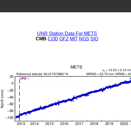
UNR Station Data For METS
CMB
COD
GFZ
MIT
NGS
SIO