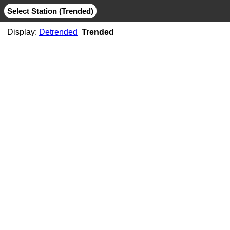
Select Station (Trended)
Display:
Detrended
Trended
AB06
CMB
MIT
AB07
CMB
JPL
MIT
AB11
CMB
JPL
MIT
AB21
CMB
MIT
ABMF
CMB
COD
ESA
GFZ
GRG
JPL
MIT
SIO
ABPO
CMB
COD
ESA
GFZ
JPL
MIT
NGS
SIO
ABVI
CMB
SIO
AC02
CMB
MIT
AC21
CMB
MIT
AC25
CMB
MIT
AC34
CMB
MIT
AC38
CMB
MIT
AC41
CMB
MIT
AC45
CMB
MIT
AC67
CMB
JPL
MIT
ACOR
CMB
JPL
MIT
SIO
ACP1
CMB
SIO
ADIS
CMB
COD
ESA
GFZ
GRG
JPL
MIT
NGS
SIO
ADKS
CMB
JPL
MIT
AGGO
CMB
JPL
MIT
AHID
CMB
NGS