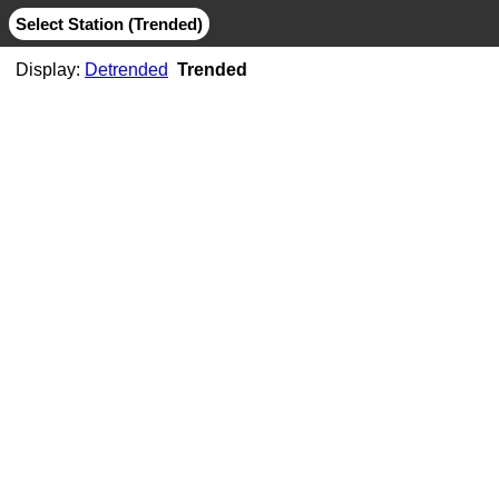
Select Station (Trended)
Display:
Detrended
Trended
AB06
CMB
MIT
AB07
CMB
JPL
MIT
AB11
CMB
JPL
MIT
AB21
CMB
MIT
ABMF
CMB
COD
ESA
GFZ
GRG
JPL
MIT
SIO
ABPO
CMB
COD
ESA
GFZ
JPL
MIT
NGS
SIO
ABVI
CMB
SIO
AC02
CMB
MIT
AC21
CMB
MIT
AC25
CMB
MIT
AC34
CMB
MIT
AC38
CMB
MIT
AC41
CMB
MIT
AC45
CMB
MIT
AC67
CMB
JPL
MIT
ACOR
CMB
JPL
MIT
SIO
ACP1
CMB
SIO
ADIS
CMB
COD
ESA
GFZ
GRG
JPL
MIT
NGS
SIO
ADKS
CMB
JPL
MIT
AGGO
CMB
JPL
MIT
AHID
CMB
NGS