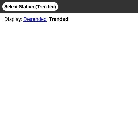
Select Station (Trended)
Display:
Detrended
Trended
AB06
CMB
MIT
AB07
CMB
JPL
MIT
AB11
CMB
JPL
MIT
AB21
CMB
MIT
ABMF
CMB
COD
ESA
GFZ
GRG
JPL
MIT
SIO
ABPO
CMB
COD
ESA
GFZ
JPL
MIT
NGS
SIO
ABVI
CMB
SIO
AC02
CMB
MIT
AC21
CMB
MIT
AC25
CMB
MIT
AC34
CMB
MIT
AC38
CMB
MIT
AC41
CMB
MIT
AC45
CMB
MIT
AC67
CMB
JPL
MIT
ACOR
CMB
JPL
MIT
SIO
ACP1
CMB
SIO
ADIS
CMB
COD
ESA
GFZ
GRG
JPL
MIT
NGS
SIO
ADKS
CMB
JPL
MIT
AGGO
CMB
JPL
MIT
AHID
CMB
NGS