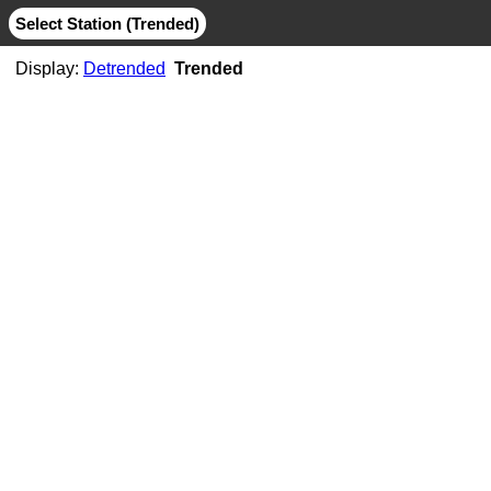
Select Station (Trended)
Display:
Detrended
Trended
AB06
CMB
MIT
AB07
CMB
JPL
MIT
AB11
CMB
JPL
MIT
AB21
CMB
MIT
ABMF
CMB
COD
ESA
GFZ
GRG
JPL
MIT
SIO
ABPO
CMB
COD
ESA
GFZ
JPL
MIT
NGS
SIO
ABVI
CMB
SIO
AC02
CMB
MIT
AC21
CMB
MIT
AC25
CMB
MIT
AC34
CMB
MIT
AC38
CMB
MIT
AC41
CMB
MIT
AC45
CMB
MIT
AC67
CMB
JPL
MIT
ACOR
CMB
JPL
MIT
SIO
ACP1
CMB
SIO
ADIS
CMB
COD
ESA
GFZ
GRG
JPL
MIT
NGS
SIO
ADKS
CMB
JPL
MIT
AGGO
CMB
JPL
MIT
AHID
CMB
NGS