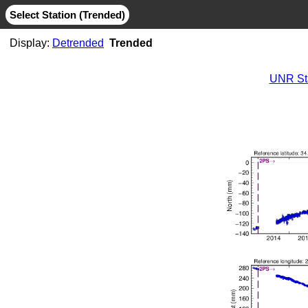
Select Station (Trended)
Display:
Detrended
Trended
AB06
UNR St
CMB
MIT
AB07
CMB
JPL
MIT
AB11
CMB
JPL
MIT
AB21
CMB
MIT
ABMF
CMB
COD
ESA
GFZ
GRG
JPL
MIT
SIO
ABPO
CMB
COD
ESA
GFZ
JPL
MIT
NGS
SIO
ABVI
CMB
SIO
AC02
CMB
MIT
AC21
CMB
MIT
AC25
CMB
MIT
AC34
CMB
MIT
AC38
CMB
MIT
AC41
CMB
MIT
AC45
CMB
MIT
AC67
CMB
JPL
MIT
ACOR
CMB
JPL
MIT
SIO
ACP1
CMB
SIO
ADIS
CMB
COD
ESA
GFZ
GRG
JPL
MIT
NGS
SIO
ADKS
CMB
JPL
MIT
AGGO
CMB
JPL
MIT
AHID
CMB
NGS